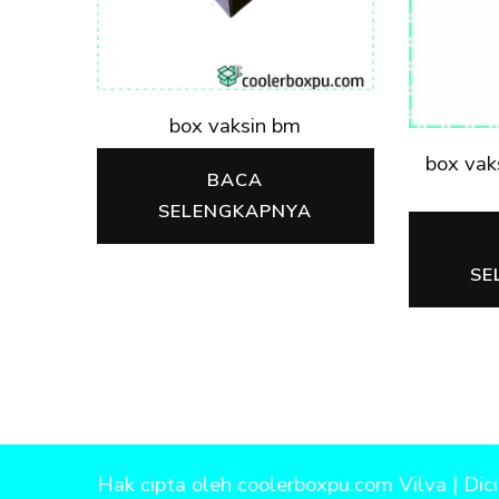
box vaksin bm
box vak
BACA
SELENGKAPNYA
SE
Hak cipta oleh coolerboxpu.com Vilva | Dic