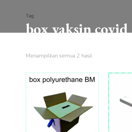
Tag
:
box vaksin covid
Beranda
produk kami
box vaksin covid
Menampilkan semua 2 hasil