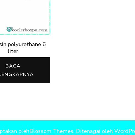
sin polyurethane 6
liter
BACA
LENGKAPNYA
iptakan oleh
Blossom Themes
. Ditenagai oleh
WordPr